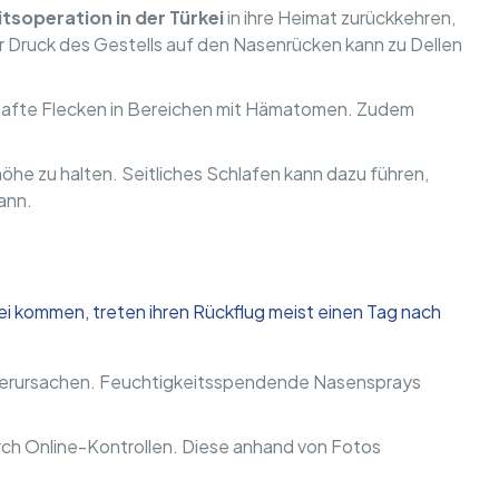
tsoperation in der Türkei
in ihre Heimat zurückkehren,
r Druck des Gestells auf den Nasenrücken kann zu Dellen
rhafte Flecken in Bereichen mit Hämatomen. Zudem
he zu halten. Seitliches Schlafen kann dazu führen,
ann.
ei kommen, treten ihren Rückflug meist einen Tag nach
n verursachen. Feuchtigkeitsspendende Nasensprays
rch Online-Kontrollen. Diese anhand von Fotos