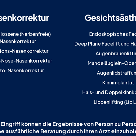
senkorrektur
Gesichtsästh
lossene (Narbenfreie)
Endoskopisches Fac
Nasenkorrektur
Deep Plane Facelift und Ha
sions-Nasenkorrektur
Augenbrauenlifti
-Nose-Nasenkorrektur
Mandeläuglein-Oper
zo-Nasenkorrektur
Augenlidstraffu
Kinnimplantat
Hals- und Doppelkinnk
Lippenlifting (Lip L
Eingriff können die Ergebnisse von Person zu Perso
ne ausführliche Beratung durch Ihren Arzt einzuhol