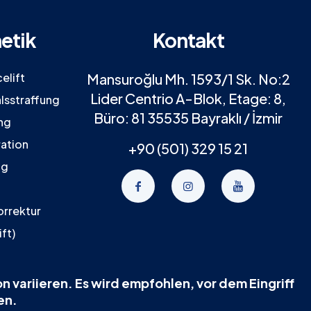
etik
Kontakt
elift
Mansuroğlu Mh. 1593/1 Sk. No:2
Lider Centrio A-Blok, Etage: 8,
lsstraffung
Büro: 81 35535 Bayraklı / İzmir
ng
ation
+90 (501) 329 15 21
ng
orrektur
ift)
n variieren. Es wird empfohlen, vor dem Eingriff
en.