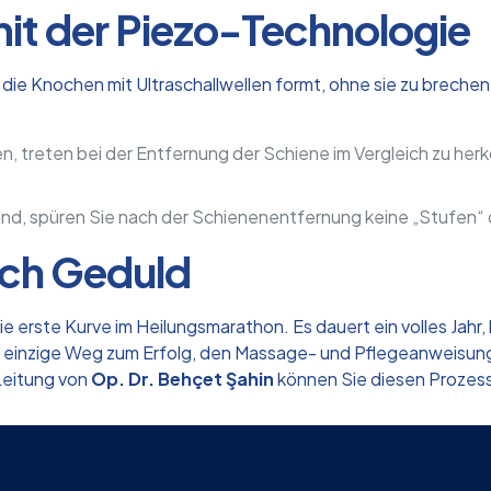
mit der Piezo-Technologie
 die Knochen mit Ultraschallwellen formt, ohne sie zu brechen
n, treten bei der Entfernung der Schiene im Vergleich zu he
sind, spüren Sie nach der Schienenentfernung keine „Stufen
rch Geduld
e erste Kurve im Heilungsmarathon. Es dauert ein volles Jahr,
der einzige Weg zum Erfolg, den Massage- und Pflegeanweisung
Leitung von
Op. Dr. Behçet Şahin
können Sie diesen Prozess