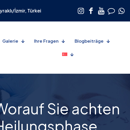
raklı/İzmir, Türkei
Galerie
Ihre Fragen
Blogbeiträge
orauf Sie achten
r Heilungsphase