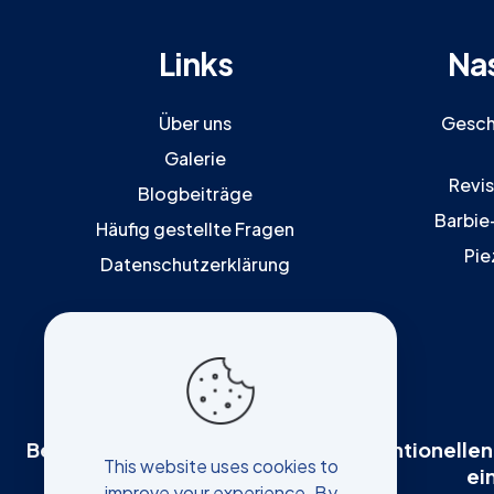
Links
Na
Über uns
Gesch
Galerie
Revi
Blogbeiträge
Barbie
Häufig gestellte Fragen
Pie
Datenschutzerklärung
Bei jedem chirurgischen oder interventionellen 
This website uses cookies to
ei
improve your experience. By