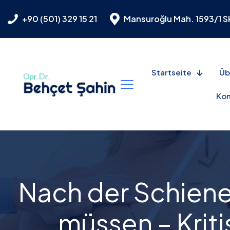
+90 (501) 329 15 21
Mansuroğlu Mah. 1593/1 Sk.
Startseite
Üb
Kon
Nach der Schien
müssen – Kriti