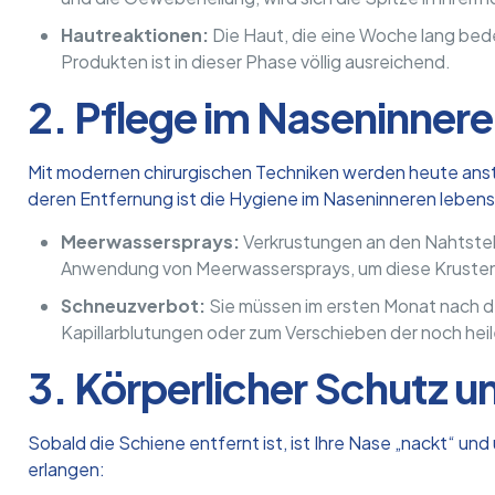
Hautreaktionen:
Die Haut, die eine Woche lang bedec
Produkten ist in dieser Phase völlig ausreichend.
2. Pflege im Naseninne
Mit modernen chirurgischen Techniken werden heute anste
deren Entfernung ist die Hygiene im Naseninneren lebens
Meerwassersprays:
Verkrustungen an den Nahtste
Anwendung von Meerwassersprays, um diese Krusten 
Schneuzverbot:
Sie müssen im ersten Monat nach de
Kapillarblutungen oder zum Verschieben der noch hei
3. Körperlicher Schutz u
Sobald die Schiene entfernt ist, ist Ihre Nase „nackt“ u
erlangen: