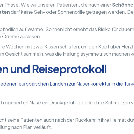
er Phase. Wie wir unseren Patienten, die nach einer
Schönhei
aten
darf keine Seh- oder Sonnenbrille getragen werden. De
findlich auf Wärme. Sonnenlicht erhöht das Risiko für daue
n Ödeme auslösen.
re Wochen mit zwei Kissen schlafen, um den Kopf über Herzhö
 im Gesicht sammeln, was die Heilung asymmetrisch machen k
ten und Reiseprotokoll
iedenen europäischen Ländern zur Nasenkorrektur in die Türk
isch operierten Nase ein Druckgefühl oder leichte Schmerze
t seine Patienten auch nach der Rückkehr in ihre Heimat du
ung nach Plan verläuft.