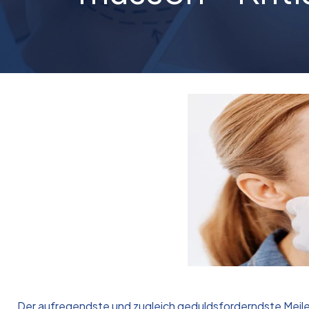
Der aufregendste und zugleich geduldsforderndste Meilen