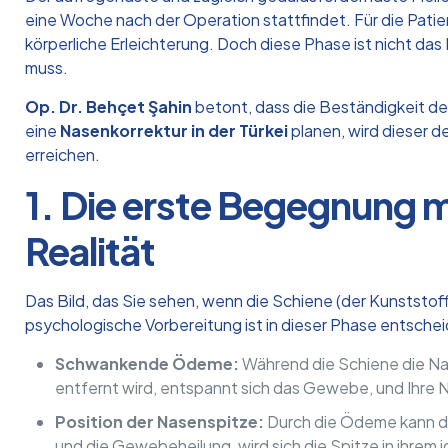
eine Woche nach der Operation stattfindet. Für die Pati
körperliche Erleichterung. Doch diese Phase ist nicht d
muss.
Op. Dr. Behçet Şahin
betont, dass die Beständigkeit des
eine
Nasenkorrektur in der Türkei
planen, wird dieser de
erreichen.
1. Die erste Begegnung 
Realität
Das Bild, das Sie sehen, wenn die Schiene (der Kunststo
psychologische Vorbereitung ist in dieser Phase entsche
Schwankende Ödeme:
Während die Schiene die Nas
entfernt wird, entspannt sich das Gewebe, und Ihre N
Position der Nasenspitze:
Durch die Ödeme kann die
und die Gewebeheilung, wird sich die Spitze in ihrem 