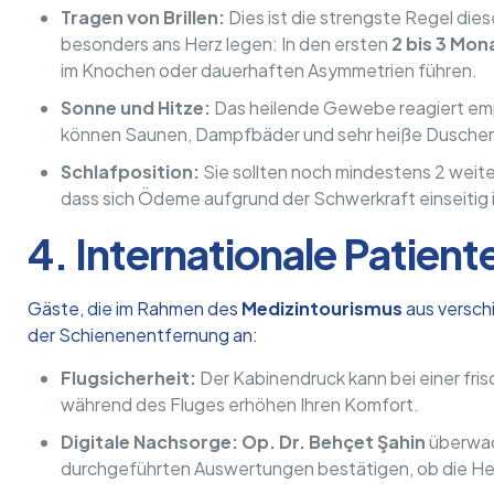
Tragen von Brillen:
Dies ist die strengste Regel dies
besonders ans Herz legen: In den ersten
2 bis 3 Mon
im Knochen oder dauerhaften Asymmetrien führen.
Sonne und Hitze:
Das heilende Gewebe reagiert emp
können Saunen, Dampfbäder und sehr heiße Dusche
Schlafposition:
Sie sollten noch mindestens 2 weite
dass sich Ödeme aufgrund der Schwerkraft einseitig
4. Internationale Patien
Gäste, die im Rahmen des
Medizintourismus
aus versch
der Schienenentfernung an:
Flugsicherheit:
Der Kabinendruck kann bei einer fr
während des Fluges erhöhen Ihren Komfort.
Digitale Nachsorge:
Op. Dr. Behçet Şahin
überwach
durchgeführten Auswertungen bestätigen, ob die Heil