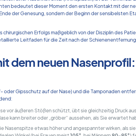
enten bedeutet dieser Moment den ersten Kontakt mit der ne
as Ende der Genesung, sondern der Beginn der sensibelsten E
 chirurgischen Erfolgs maßgeblich von der Disziplin des Patie
taillierte Leitfaden für die Zeit nach der Schienenentfernung 
mit dem neuen Nasenprofil
ff- oder Gipsschutz auf der Nase) und die Tamponaden entfern
idend:
e vor äußeren Stößen schützt, übt sie gleichzeitig Druck a
ase kann breiter oder „gröber“ aussehen, als Sie erwartet hab
 Nasenspitze etwas höher und angespannter wirken, als sie le
idealen Winkel (bei Frauen meist
105°
, bei Männern
90–95°
) 