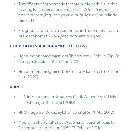
The effects of prognostic factors in idiopathic sudden
hearing loss
International archives …, 2018 - thieme-
connect.com
(İngilizce yayın olduğu için orijinal dilinde
bırakıldı)
Prognostic factors of recurrence and neck metastasis in
oral carcinomas
2016 - pmc.ncbi.nlm.nih.gov
HOSPITATIONSPROGRAMME (FELLOW)
Hospitationsprogramm der Rhinoplastik-Schule (Op. Dr.
Süreyya Şeneldir) (9.-13. Mai 2022)
Hospitationsprogramm bei Prof. Dr. Erkan Soylu (27. Juni -
1. Juli 2022)
KURSE
Internationaler Kongress für HNO- und Kopf-Hals-
Chirurgie (8.-10. April 2010)
HNO-Tage der Dokuz Eylül Universität (6.-9. Mai 2010)
Medizinische Fakultät der Akdeniz Universität "Kurs für
Felsenbeinpräparation" (25.-27. Februar 2011)