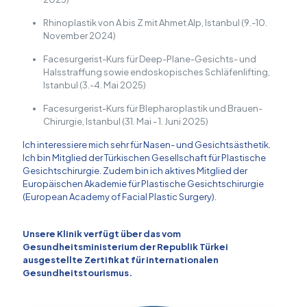
Rhinoplastik von A bis Z mit Ahmet Alp, Istanbul (9.-10.
November 2024)
Facesurgerist-Kurs für Deep-Plane-Gesichts- und
Halsstraffung sowie endoskopisches Schläfenlifting,
Istanbul (3.-4. Mai 2025)
Facesurgerist-Kurs für Blepharoplastik und Brauen-
Chirurgie, Istanbul (31. Mai - 1. Juni 2025)
Ich interessiere mich sehr für Nasen- und Gesichtsästhetik.
Ich bin Mitglied der Türkischen Gesellschaft für Plastische
Gesichtschirurgie. Zudem bin ich aktives Mitglied der
Europäischen Akademie für Plastische Gesichtschirurgie
(European Academy of Facial Plastic Surgery).
Unsere Klinik verfügt über das vom
Gesundheitsministerium der Republik Türkei
ausgestellte Zertifikat für internationalen
Gesundheitstourismus.