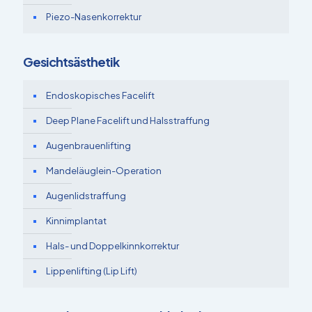
Piezo-Nasenkorrektur
Gesichtsästhetik
Endoskopisches Facelift
Deep Plane Facelift und Halsstraffung
Augenbrauenlifting
Mandeläuglein-Operation
Augenlidstraffung
Kinnimplantat
Hals- und Doppelkinnkorrektur
Lippenlifting (Lip Lift)