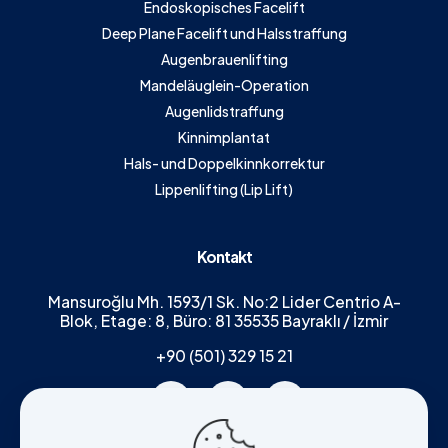
Endoskopisches Facelift
Deep Plane Facelift und Halsstraffung
Augenbrauenlifting
Mandeläuglein-Operation
Augenlidstraffung
Kinnimplantat
Hals- und Doppelkinnkorrektur
Lippenlifting (Lip Lift)
Kontakt
Mansuroğlu Mh. 1593/1 Sk. No:2 Lider Centrio A-
Blok, Etage: 8, Büro: 81 35535 Bayraklı / İzmir
+90 (501) 329 15 21