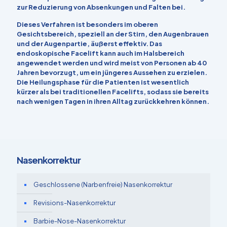
zur Reduzierung von Absenkungen und Falten bei.
Dieses Verfahren ist besonders im oberen
Gesichtsbereich, speziell an der Stirn, den Augenbrauen
und der Augenpartie, äußerst effektiv. Das
endoskopische Facelift kann auch im Halsbereich
angewendet werden und wird meist von Personen ab 40
Jahren bevorzugt, um ein jüngeres Aussehen zu erzielen.
Die Heilungsphase für die Patienten ist wesentlich
kürzer als bei traditionellen Facelifts, sodass sie bereits
nach wenigen Tagen in ihren Alltag zurückkehren können.
Nasenkorrektur
Geschlossene (Narbenfreie) Nasenkorrektur
Revisions-Nasenkorrektur
Barbie-Nose-Nasenkorrektur