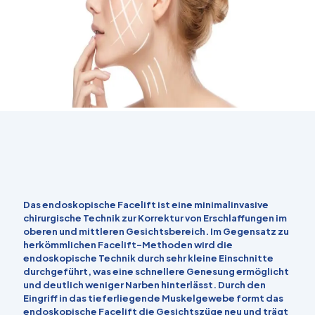
Das endoskopische Facelift ist eine minimalinvasive
chirurgische Technik zur Korrektur von Erschlaffungen im
oberen und mittleren Gesichtsbereich. Im Gegensatz zu
herkömmlichen Facelift-Methoden wird die
endoskopische Technik durch sehr kleine Einschnitte
durchgeführt, was eine schnellere Genesung ermöglicht
und deutlich weniger Narben hinterlässt. Durch den
Eingriff in das tieferliegende Muskelgewebe formt das
endoskopische Facelift die Gesichtszüge neu und trägt